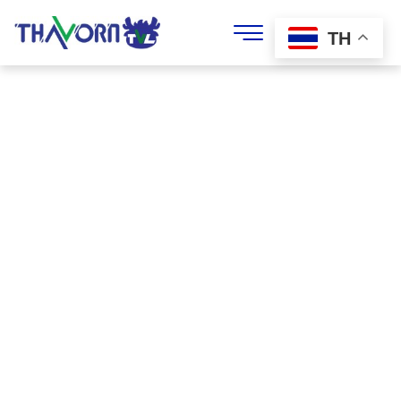
Skip
to
TH
content
ABOUT US
เกี่ยวกับเราถาวร
เลเบิล
ด้วยประสบการณ์กว่า 38 ปี ในการรับพิมพ์สติ๊กเกอร์ และ
ฉลากบรรจุภัณฑ์ เรามีบุคลากรที่มีความเชี่ยวชาญสูง และ
พัฒนาทักษะอย่างต่อเนื่อง พร้อมด้วยเครื่องมือ และ
อุปกรณ์ที่ทันสมัย ภายใต้ระบบบริหารจัดการที่ได้รับ
มาตรฐานสากล