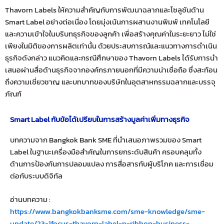
Thavorn Labels ให้ความสำคัญกับการพัฒนาฉลากและโซลูชันด้าน
Smart Label อย่างต่อเนื่อง โดยมุ่งเน้นการผสานงานพิมพ์ เทคโนโลยี
และความเข้าใจในบริบทธุรกิจของลูกค้า เพื่อสร้างคุณค่าในระยะยาว ไม่ใช่
เพียงในมิติของการผลิตเท่านั้น ด้วยประสบการณ์และแนวทางการดำเนิน
ธุรกิจดังกล่าว แนวคิดและกรณีศึกษาของ Thavorn Labels ได้รับการนำ
เสนอผ่านสื่อด้านธุรกิจจากองค์กรภายนอกที่มีความน่าเชื่อถือ ซึ่งสะท้อน
ถึงความเชี่ยวชาญ และบทบาทของบริษัทในอุตสาหกรรมฉลากและบรรจุ
ภัณฑ์
Smart Label กับข้อได้เปรียบในการสร้างมูลค่าเพิ่มทางธุรกิจ
บทความจาก Bangkok Bank SME ที่นำเสนอภาพรวมของ Smart
Label ในฐานะเครื่องมือสำคัญในการยกระดับสินค้า ครอบคลุมทั้ง
ด้านการป้องกันการปลอมแปลง การสื่อสารกับผู้บริโภค และการเชื่อม
ต่อกับระบบดิจิทัล
อ่านบทความ :
https://www.bangkokbanksme.com/sme-knowledge/sme-
update/23-1focus-thavorn-label-n-ribbon-business-