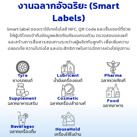
งานฉลากอัจฉริยะ (Smart
Labels)
Smart label ชองเราใช้เทคโนโลยี NFC, QR Code และเซ็นเซอร์ที่ช่วย
ให้ผู้บริโภคเข้าถึงข้อมูลผลิตภัณฑ์แบบครบถ้วน ตรวจสอบของแท้
และสร้างการสื่อสารสองทางระหว่างผู้ผลิตกับลูกค้า เพื่อเพิ่มความ
ปลอดภัย ความโปร่งใส และประสิทธิภาพในการจัดการห่วงโซ่อุปทาน
Tyre
Lubricant
Pharma
ยางรถยนต์
น้ำมันเครื่องยนต์
ฉลากเวชภัณฑ์
Supplement
Cosmetic
Food
ฉลากอาหารเสริม
ฉลากเครื่องสำอางค์
ฉลากอาหาร
Beverages
HouseHold
ฉลากเครื่องดื่ม
เครื่องใช้ในบ้าน