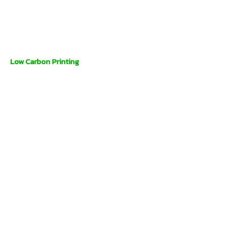
Low Carbon Printing
ใส่ใจสิ่งแวดล้อม
เราเป็น โรงพิมพ์คาร์บอนต่ำ (Low Carbon Printing) ที่มุ่ง
มั่นพัฒนากระบวนการผลิตให้เป็นมิตรต่อสิ่งแวดล้อม ผ่าน
การทำ Carbon Credit ขององค์กรอย่างต่อเนื่อง เพื่อลด
การปล่อยก๊าซคาร์บอนไดออกไซด์และช่วยกัน รักโลก ไป
พร้อมกัน