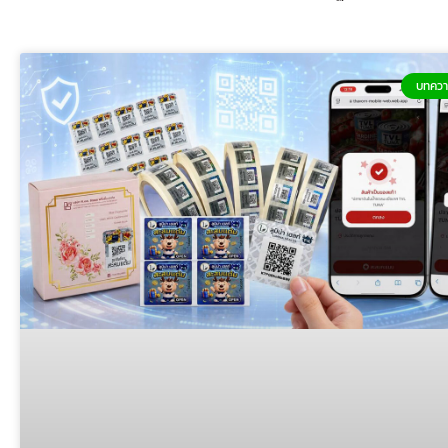
บทควา